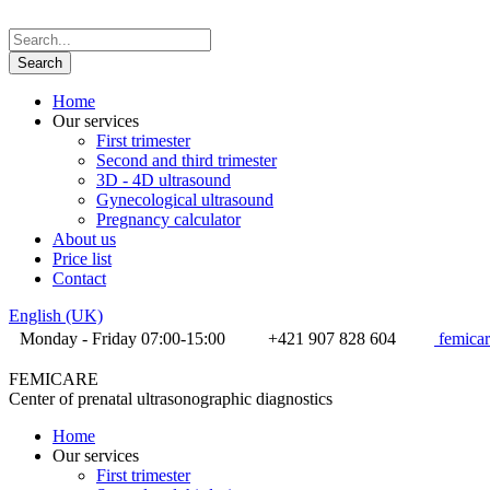
Home
Our services
First trimester
Second and third trimester
3D - 4D ultrasound
Gynecological ultrasound
Pregnancy calculator
About us
Price list
Contact
English (UK)
Monday - Friday 07:00-15:00
+421 907 828 604
femica
FEMICARE
Center of prenatal ultrasonographic diagnostics
Home
Our services
First trimester