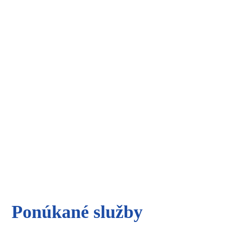
Pacientky sa môžu objednať telefonicky na čísle 0907 828 6
Pacientky meškajúce na vyšetrenie viac ako 15 minút nevyšet
Office hours
Monday - Friday
7:00 - 15:00
Saturday - Sunday
Closed
Ponúkané služby