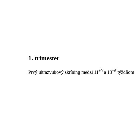
1. trimester
+0
+6
Prvý ultrazvukový skríning medzi 11
a 13
týždňom 